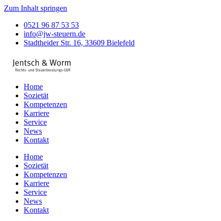
Zum Inhalt springen
0521 96 87 53 53
info@jw-steuern.de
Stadtheider Str. 16, 33609 Bielefeld
Home
Sozietät
Kompetenzen
Karriere
Service
News
Kontakt
Home
Sozietät
Kompetenzen
Karriere
Service
News
Kontakt